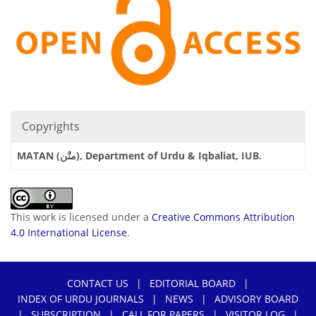
Copyrights
MATAN (متْن), Department of Urdu & Iqbaliat, IUB.
This work is licensed under a
Creative Commons Attribution
4.0 International License
.
CONTACT US
|
EDITORIAL BOARD
|
INDEX OF URDU JOURNALS
|
NEWS
|
ADVISORY BOARD
|
SUBSCRIPTION
|
CALL FOR PAPERS
|
VISITOR LOG
|