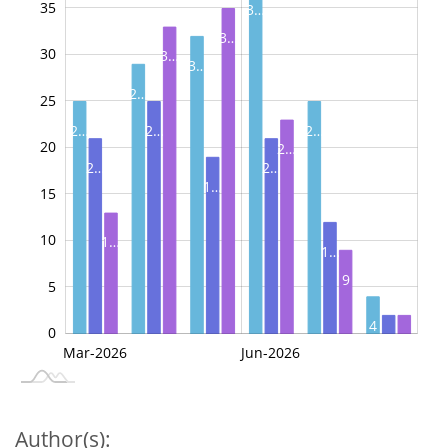
35
3…
3…
30
3…
3…
2…
25
2…
2…
2…
20
10
2…
2…
2…
1…
15
10
1…
1…
9
5
4
0
2
2
May-2026
Jul-2026
Mar-2026
Jun-2026
L
Author(s):