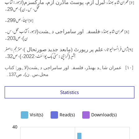
کتاب
لاہور:
(
د بھنڈر،
ہ
عمران شا
لبرل ازم، پوسٹ ماڈرن ازم، مارکسزم
[۶]
محل
، س۔ن)، ص 29۔
ایضاً،
ص 299۔
[۷]
لاہور: کتاب محل،س۔
(
د بھنڈر،
ہ
عمران شا
فلسفہ اور سامراجی دہشت
[۸]
ن)، ص203۔
ژاں فرانسو الیوتار،
، مترجم:اصغر
علم پر رپورٹ (مابعد جدید صورتحال )
[۹]
بشیر(
کراچی: سٹی بک پوائنٹ، 2022ء)، ص32۔
لاہور: کتاب
(
فلسفہ اور سامراجی دہشت
د بھنڈر،
ہ
عمران شا
[۱۰]
محل،س۔ن)، ص137۔
Statistics
Visit(s)
Read(s)
Download(s)
40
-10
45
-5