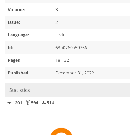
Volume:
3
Issue:
2
Language:
Urdu
Id:
63b0760a59766
Pages
18 - 32
Published
December 31, 2022
Statistics
1201
594
514