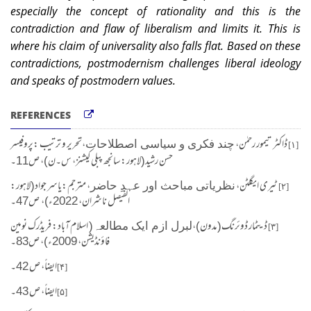
especially the concept of rationality and this is the
contradiction and flaw of liberalism and limits it. This is
where his claim of universality also falls flat. Based on these
contradictions, postmodernism challenges liberal ideology
and speaks of postmodern values.
REFERENCES
تحریر و ترتیب :پروفیسر
،
ڈاکٹر تیمور رحمٰن،
چند فکری و سیاسی اصطلاحات
[۱]
حسن رشید
(لاہور: سانجھ پبلی
کیشنز، س۔ن)، ص11۔
لاہور:
مترجم:یاسر جواد(
،
ٹیری ایگلٹن،
نظریاتی مباحث اور عہدِ حاضر
[۲]
الفیصل ناشران، 2022ء)، ص47۔
اسلام آباد: فریڈرک نومین
(
(مدون)،
ڈیٹمار ڈوئرنگ
لبرل ازم ایک مطالعہ
[۳]
، ص83۔
)
فاؤنڈیشن، 2009ء
ایضاً، ص 42۔
[۴]
ایضاً، ص 43۔
[۵]