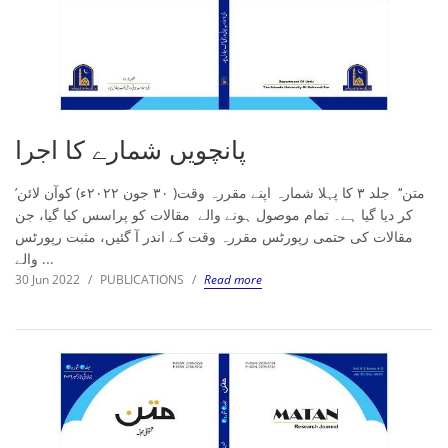
پانچویں شمارے کا اجرا
’متن‘‘ جلد ۳ کا پہلا شمارہ اپنے مقررہ وقت( ۳۰ جون ۲۰۲۲ء) کوآن لائن
کر دیا گیا ہے۔ تمام موصول ہونے والے مقالات کو پراسس کیا گیا، جن
مقالات کی حتمی رپورٹس مقررہ وقت کے اندر آ گئیں، مثبت رپورٹس
والے ...
30 Jun 2022
/
PUBLICATIONS
/
Read more