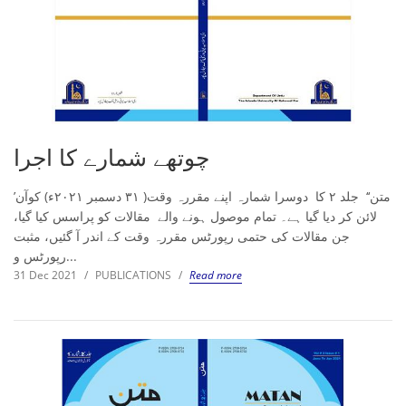
چوتھے شمارے کا اجرا
’متن‘‘ جلد ۲ کا دوسرا شمارہ اپنے مقررہ وقت( ۳۱ دسمبر ۲۰۲۱ء) کوآن
لائن کر دیا گیا ہے۔ تمام موصول ہونے والے مقالات کو پراسس کیا گیا،
جن مقالات کی حتمی رپورٹس مقررہ وقت کے اندر آ گئیں، مثبت
رپورٹس و...
31 Dec 2021
/
PUBLICATIONS
/
Read more