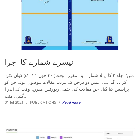
تیسرے شمارے کا اجرا
’متن‘‘ جلد ۲ کا پہلا شمارہ اپنے مقررہ وقت( ۳۰ جون ۲۰۲۱ء) کوآن لائن
کر دیا گیا ہے۔ ہمیں دو درجن کے قریب مقالات موصول ہوئے جن کو
پراسس کیا گیا۔ جن مقالات کی حتمی رپورٹس مقررہ وقت کے اندر آ
گئیں، مثب...
01 Jul 2021
/
PUBLICATIONS
/
Read more